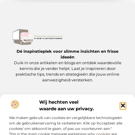
Dé inspiratieplek voor slimme inzichten en frisse
ideeën
Duik in onze artikelen en blogs en ontdek waardevolle
kennis die je verder helpt. Laat je inspireren door
praktische tips, trends en strategieën die jouw online
aanwezigheid versterken.
Wij hechten veel
Onze informatie
waarde aan uw privacy.
Backlinks kopen: wat je moet weten voordat je op de ‘koopknop’ drukt
Hoe kan je online geld verdienen? Een praktische gids voor beginners en gevorderden
We maken gebruik van cookies en vergelijkbare technologieën
Bericht categorie
om de gebruikerservaring te verbeteren. Klik op 'Accepteer alle
cookies' om akkoord te gaan, of pas uw voorkeuren aan."
This is the main cookie message explaining why
cookies
are