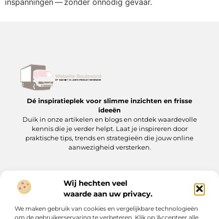
inspanningen — zonder onnodig gevaar.
Dé inspiratieplek voor slimme inzichten en frisse
ideeën
Duik in onze artikelen en blogs en ontdek waardevolle
kennis die je verder helpt. Laat je inspireren door
praktische tips, trends en strategieën die jouw online
aanwezigheid versterken.
Wij hechten veel
Onze informatie
waarde aan uw privacy.
Backlinks kopen: wat je moet weten voordat je op de ‘koopknop’ drukt
Hoe kan je online geld verdienen? Een praktische gids voor beginners en gevorderden
We maken gebruik van cookies en vergelijkbare technologieën
Bericht categorie
om de gebruikerservaring te verbeteren. Klik op 'Accepteer alle