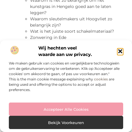
Waarom is het zo belangrijk om het
kunstgras in Hengelo goed aan te laten
leggen?
Waarom sleutelmakers uit Hoogvliet zo
belangrijk zijn?
Wat is het juiste soort schakelmateriaal?
Zonwering in Ede
Categorie:
Woningen
Wij hechten veel
Beste kerst cadeau-idee: geef een kussen
waarde aan uw privacy.
Bijzonderheden en waarom zonwering in
Veenendaal een Must-Have is
We maken gebruik van cookies en vergelijkbare technologieën
De juiste plafonniere kiezen
om de gebruikerservaring te verbeteren. Klik op 'Accepteer alle
cookies' om akkoord te gaan, of pas uw voorkeuren aan."
Een laminaatvloer kopen en van meerdere
This is the main cookie message explaining why
cookies
are
voordelen profiteren
being used and offering the options to accept or adjust
Kleine renovaties met grote impact
preferences.
Maak gebruik van de ervaring van dit
bouwbedrijf in regio Den Bosch
Plint boiler in alle soorten en maten
Accepteer Alle Cookies
Raambekleding op maat laten maken
Tips om inbrekers af te schrikken
Bekijk Voorkeuren
Verhuizen? Schakel een goedkoop
verhuisbedrijf in!