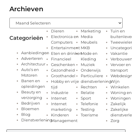
Archieven
Dieren
Marketing
Tuin en
Electronica en
Media
buitenleve
Categorieën
Computers
Meubels
Tweewieler
Entertainment
MKB
Uncategor
Aanbiedingen
Eten en drinken
Mode en
Vakantie
Adverteren
Financieel
Kleding
Verbouwe
Architectuur
Geschenken
Muziek
Vervoer en
Auto’s en
Gezondheid
Onderwijs
transport
Motoren
Groothandel
Particuliere
Webdesig
Banen en
Hobby en vrije
dienstverlening
Wijn
opleidingen
tijd
Rechten
Winkelen
Beauty en
Industrie
Relatie
Woning en
verzorging
Internet
Sport
Woningen
Bedrijven
Internet
Telefonie
Zakelijk
Bloemen
marketing
Testing
Zakelijke
Blog
Kinderen
Toerisme
dienstverl
Dienstverlening
Management
Zorg