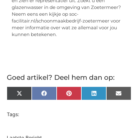
en zien er representatief uit. Zoekt u een
glazenwasser in de omgeving van Zoetermeer?
Neem eens een kijkje op soc-
facilitair.nl/schoonmaakbedrijf-zoetermeer voor
meer informatie over wat ze allemaal voor jou
kunnen betekenen.
Goed artikel? Deel hem dan op:
X
Facebook
Pinterest
LinkedIn
Email
(Twitter)
Tags:
Laatste Bericht