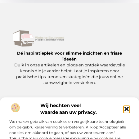
Dé inspiratieplek voor slimme inzichten en frisse
ideeën
Duik in onze artikelen en blogs en ontdek waardevolle
kennis die je verder helpt. Laat je inspireren door
praktische tips, trends en strategieën die jouw online
aanwezigheid versterken.
Wij hechten veel
Onze informatie
waarde aan uw privacy.
Backlinks kopen: wat je moet weten voordat je op de ‘koopknop’ drukt
Hoe kan je online geld verdienen? Een praktische gids voor beginners en gevorderden
We maken gebruik van cookies en vergelijkbare technologieën
Bericht categorie
om de gebruikerservaring te verbeteren. Klik op 'Accepteer alle
cookies' om akkoord te gaan, of pas uw voorkeuren aan."
This is the main cookie message explaining why
cookies
are