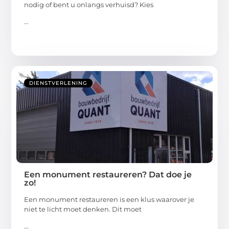
nodig of bent u onlangs verhuisd? Kies
...
DIENSTVERLENING
Een monument restaureren? Dat doe je
zo!
Een monument restaureren is een klus waarover je
niet te licht moet denken. Dit moet
...