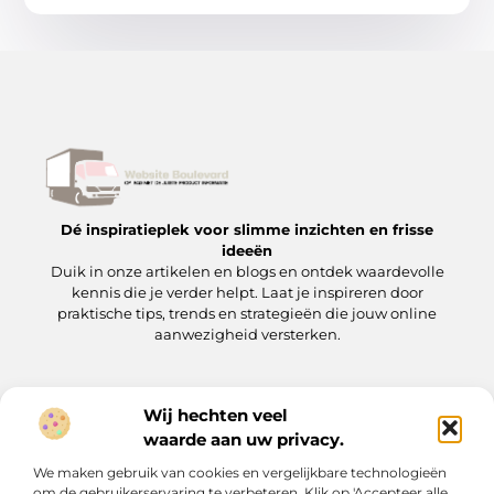
Dé inspiratieplek voor slimme inzichten en frisse
ideeën
Duik in onze artikelen en blogs en ontdek waardevolle
kennis die je verder helpt. Laat je inspireren door
praktische tips, trends en strategieën die jouw online
aanwezigheid versterken.
Wij hechten veel
Onze informatie
waarde aan uw privacy.
Backlinks kopen: wat je moet weten voordat je op de ‘koopknop’ drukt
Hoe kan je online geld verdienen? Een praktische gids voor beginners en gevorderden
We maken gebruik van cookies en vergelijkbare technologieën
Bericht categorie
om de gebruikerservaring te verbeteren. Klik op 'Accepteer alle