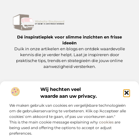
Dé inspiratieplek voor slimme inzichten en frisse
ideeën
Duik in onze artikelen en blogs en ontdek waardevolle
kennis die je verder helpt. Laat je inspireren door
praktische tips, trends en strategieën die jouw online
aanwezigheid versterken.
Wij hechten veel
Onze informatie
waarde aan uw privacy.
Backlinks kopen: wat je moet weten voordat je op de ‘koopknop’ drukt
Hoe kan je online geld verdienen? Een praktische gids voor beginners en gevorderden
We maken gebruik van cookies en vergelijkbare technologieën
Bericht categorie
om de gebruikerservaring te verbeteren. Klik op 'Accepteer alle
cookies' om akkoord te gaan, of pas uw voorkeuren aan."
This is the main cookie message explaining why
cookies
are
being used and offering the options to accept or adjust
preferences.