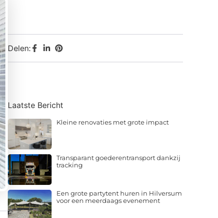
Delen:
Laatste Bericht
Kleine renovaties met grote impact
Transparant goederentransport dankzij
tracking
Een grote partytent huren in Hilversum
voor een meerdaags evenement