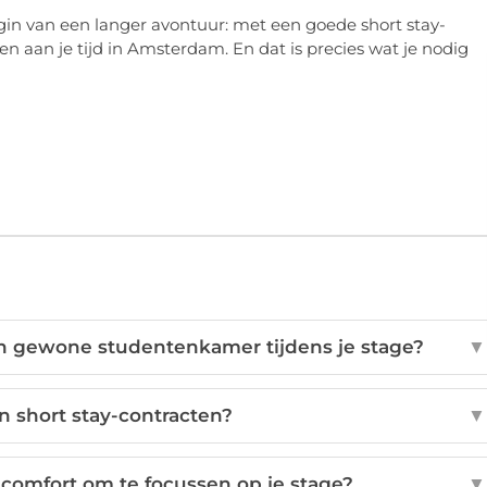
in van een langer avontuur: met een goede short stay-
 aan je tijd in Amsterdam. En dat is precies wat je nodig
en gewone studentenkamer tijdens je stage?
▼
jn short stay-contracten?
▼
 comfort om te focussen op je stage?
▼