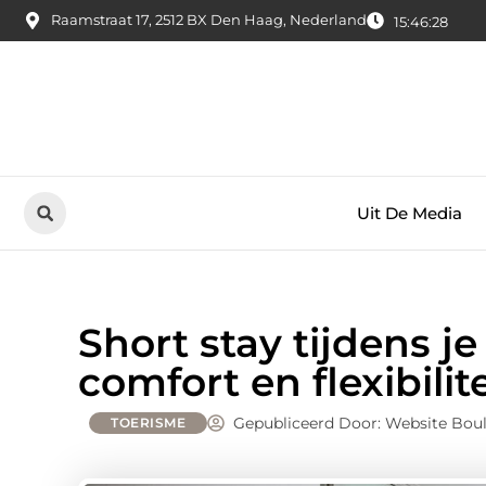
Raamstraat 17, 2512 BX Den Haag, Nederland
15:46:29
Uit De Media
Short stay tijdens je
comfort en flexibili
Gepubliceerd Door: Website Bou
TOERISME