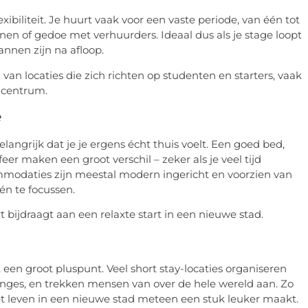
exibiliteit. Je huurt vaak voor een vaste periode, van één tot
n of gedoe met verhuurders. Ideaal dus als je stage loopt
annen zijn na afloop.
l van locaties die zich richten op studenten en starters, vaak
t centrum.
e
 belangrijk dat je je ergens écht thuis voelt. Een goed bed,
er maken een groot verschil – zeker als je veel tijd
ommodaties zijn meestal modern ingericht en voorzien van
én te focussen.
 bijdraagt aan een relaxte start in een nieuwe stad.
ct een groot pluspunt. Veel short stay-locaties organiseren
unges, en trekken mensen van over de hele wereld aan. Zo
et leven in een nieuwe stad meteen een stuk leuker maakt.