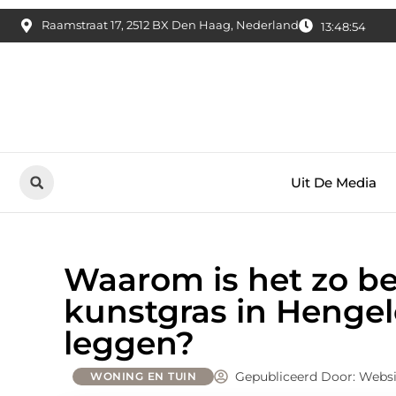
Raamstraat 17, 2512 BX Den Haag, Nederland
13:48:55
Uit De Media
Waarom is het zo be
kunstgras in Hengel
leggen?
Gepubliceerd Door: Websi
WONING EN TUIN