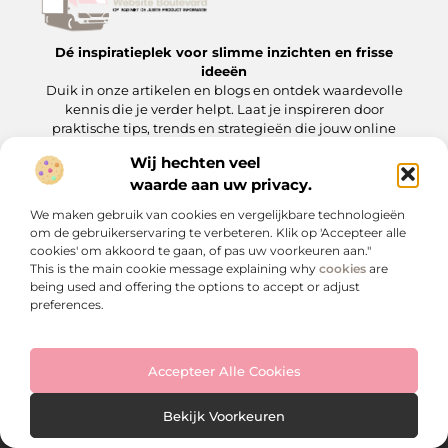
Dé inspiratieplek voor slimme inzichten en frisse
ideeën
Duik in onze artikelen en blogs en ontdek waardevolle
kennis die je verder helpt. Laat je inspireren door
praktische tips, trends en strategieën die jouw online
aanwezigheid versterken.
Wij hechten veel
waarde aan uw privacy.
We maken gebruik van cookies en vergelijkbare technologieën
Onze informatie
om de gebruikerservaring te verbeteren. Klik op 'Accepteer alle
cookies' om akkoord te gaan, of pas uw voorkeuren aan."
Backlinks kopen: wat je moet weten voordat je op de ‘koopknop’ drukt
Hoe kan je online geld verdienen? Een praktische gids voor beginners en gevorderden
This is the main cookie message explaining why
cookies
are
Bericht categorie
being used and offering the options to accept or adjust
preferences.
Accepteer Alle Cookies
Bekijk Voorkeuren
Website index
Cookiebeleid (EU)