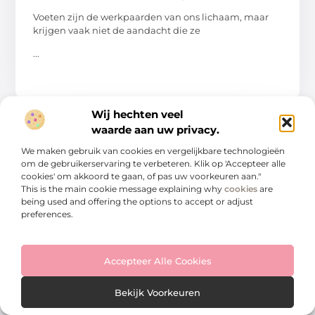
Voeten zijn de werkpaarden van ons lichaam, maar
krijgen vaak niet de aandacht die ze
...
Wij hechten veel
waarde aan uw privacy.
AANBIEDINGEN
We maken gebruik van cookies en vergelijkbare technologieën
om de gebruikerservaring te verbeteren. Klik op 'Accepteer alle
cookies' om akkoord te gaan, of pas uw voorkeuren aan."
This is the main cookie message explaining why
cookies
are
being used and offering the options to accept or adjust
preferences.
Accepteer Alle Cookies
Ontdek waarom Rijschool Hoorn de beste
keuze is voor aspirant-bestuurders
Bekijk Voorkeuren
De juiste rijschool kiezen is een cruciale stap voor elke
aspirant-bestuurder. Niet alleen kan een