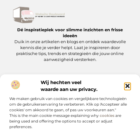
Dé inspiratieplek voor slimme inzichten en frisse
ideeën
Duik in onze artikelen en blogs en ontdek waardevolle
kennis die je verder helpt. Laat je inspireren door
praktische tips, trends en strategieën die jouw online
aanwezigheid versterken.
Wij hechten veel
Onze informatie
waarde aan uw privacy.
Backlinks kopen: wat je moet weten voordat je op de ‘koopknop’ drukt
Hoe kan je online geld verdienen? Een praktische gids voor beginners en gevorderden
We maken gebruik van cookies en vergelijkbare technologieën
Bericht categorie
om de gebruikerservaring te verbeteren. Klik op 'Accepteer alle
cookies' om akkoord te gaan, of pas uw voorkeuren aan."
This is the main cookie message explaining why
cookies
are
being used and offering the options to accept or adjust
preferences.