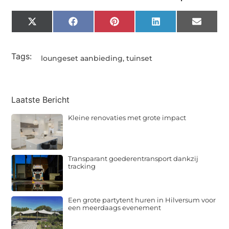
X
Facebook
Pinterest
LinkedIn
Email
(Twitter)
Tags:
loungeset aanbieding
,
tuinset
Laatste Bericht
Kleine renovaties met grote impact
Transparant goederentransport dankzij
tracking
Een grote partytent huren in Hilversum voor
een meerdaags evenement