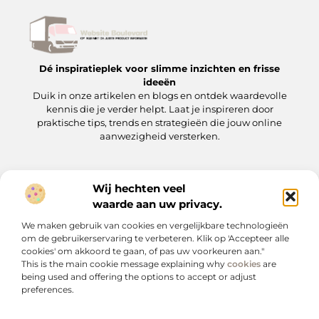
Dé inspiratieplek voor slimme inzichten en frisse
ideeën
Duik in onze artikelen en blogs en ontdek waardevolle
kennis die je verder helpt. Laat je inspireren door
praktische tips, trends en strategieën die jouw online
aanwezigheid versterken.
Wij hechten veel
Onze informatie
waarde aan uw privacy.
Backlinks kopen: wat je moet weten voordat je op de ‘koopknop’ drukt
Hoe kan je online geld verdienen? Een praktische gids voor beginners en gevorderden
We maken gebruik van cookies en vergelijkbare technologieën
Bericht categorie
om de gebruikerservaring te verbeteren. Klik op 'Accepteer alle
cookies' om akkoord te gaan, of pas uw voorkeuren aan."
This is the main cookie message explaining why
cookies
are
being used and offering the options to accept or adjust
preferences.