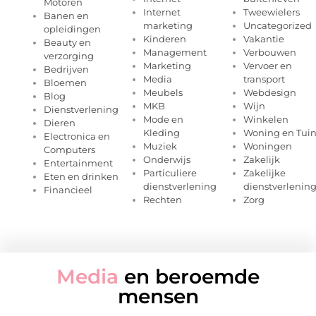
Motoren
Internet
Tweewielers
Banen en
marketing
Uncategorized
opleidingen
Kinderen
Vakantie
Beauty en
Management
Verbouwen
verzorging
Marketing
Vervoer en
Bedrijven
Media
transport
Bloemen
Meubels
Webdesign
Blog
MKB
Wijn
Dienstverlening
Mode en
Winkelen
Dieren
Kleding
Woning en Tui
Electronica en
Muziek
Woningen
Computers
Onderwijs
Zakelijk
Entertainment
Particuliere
Zakelijke
Eten en drinken
dienstverlening
dienstverlenin
Financieel
Rechten
Zorg
Media
en beroemde
mensen