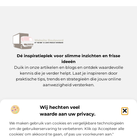
Dé inspiratieplek voor slimme inzichten en frisse
ideeën
Duik in onze artikelen en blogs en ontdek waardevolle
kennis die je verder helpt. Laat je inspireren door
praktische tips, trends en strategieën die jouw online
aanwezigheid versterken.
Wij hechten veel
Onze informatie
waarde aan uw privacy.
Backlinks kopen: wat je moet weten voordat je op de ‘koopknop’ drukt
Hoe kan je online geld verdienen? Een praktische gids voor beginners en gevorderden
We maken gebruik van cookies en vergelijkbare technologieën
Bericht categorie
om de gebruikerservaring te verbeteren. Klik op 'Accepteer alle
cookies' om akkoord te gaan, of pas uw voorkeuren aan."