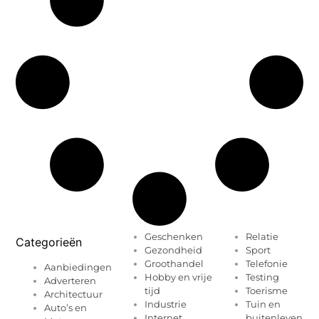
Geschenken
Relatie
Categorieën
Gezondheid
Sport
Groothandel
Telefonie
Aanbiedingen
Hobby en vrije
Testing
Adverteren
tijd
Toerisme
Architectuur
Industrie
Tuin en
Auto’s en
Internet
buitenleven