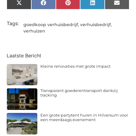
X
Facebook
Pinterest
LinkedIn
Email
(Twitter)
Tags:
goedkoop verhuisbedrijf
,
verhuisbedrijf
,
verhuizen
Laatste Bericht
Kleine renovaties met grote impact
Transparant goederentransport dankzij
tracking
Een grote partytent huren in Hilversum voor
een meerdaags evenement