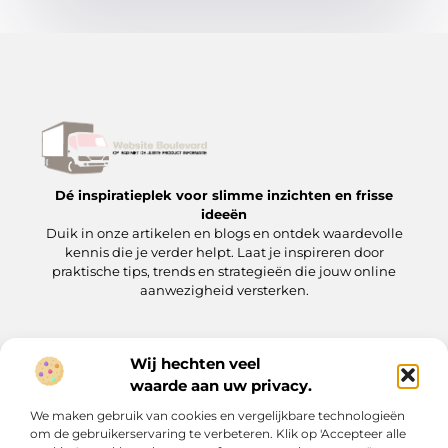
Dé inspiratieplek voor slimme inzichten en frisse
ideeën
Duik in onze artikelen en blogs en ontdek waardevolle
kennis die je verder helpt. Laat je inspireren door
praktische tips, trends en strategieën die jouw online
aanwezigheid versterken.
Wij hechten veel
Onze informatie
waarde aan uw privacy.
Backlinks kopen: wat je moet weten voordat je op de ‘koopknop’ drukt
Hoe kan je online geld verdienen? Een praktische gids voor beginners en gevorderden
We maken gebruik van cookies en vergelijkbare technologieën
Bericht categorie
om de gebruikerservaring te verbeteren. Klik op 'Accepteer alle