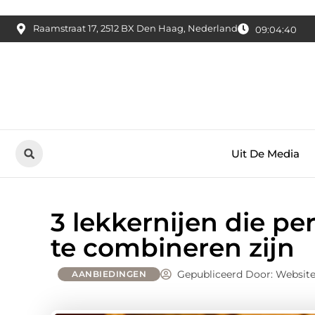
Raamstraat 17, 2512 BX Den Haag, Nederland
09:04:41
Uit De Media
3 lekkernijen die pe
te combineren zijn
Gepubliceerd Door: Websit
AANBIEDINGEN