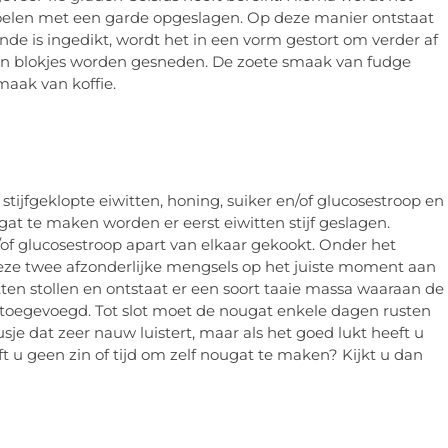
koelen met een garde opgeslagen. Op deze manier ontstaat
nde is ingedikt, wordt het in een vorm gestort om verder af
 in blokjes worden gesneden. De zoete smaak van fudge
aak van koffie.
stijfgeklopte eiwitten, honing, suiker en/of glucosestroop en
t te maken worden er eerst eiwitten stijf geslagen.
f glucosestroop apart van elkaar gekookt. Onder het
eze twee afzonderlijke mengsels op het juiste moment aan
tten stollen en ontstaat er een soort taaie massa waaraan de
oegevoegd. Tot slot moet de nougat enkele dagen rusten
sje dat zeer nauw luistert, maar als het goed lukt heeft u
eft u geen zin of tijd om zelf nougat te maken? Kijkt u dan