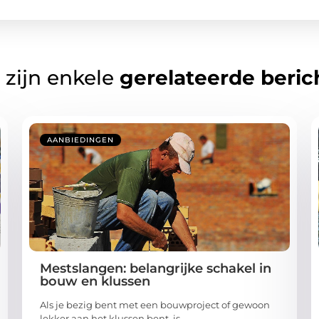
 zijn enkele
gerelateerde beric
AANBIEDINGEN
Mestslangen: belangrijke schakel in
bouw en klussen
Als je bezig bent met een bouwproject of gewoon
lekker aan het klussen bent, is