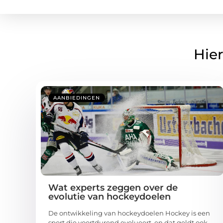
Hier
AANBIEDINGEN
Wat experts zeggen over de
evolutie van hockeydoelen
De ontwikkeling van hockeydoelen Hockey is een
sport die voortdurend evolueert, en dat geldt ook