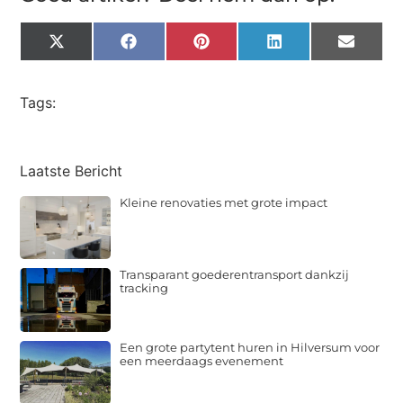
X
Facebook
Pinterest
LinkedIn
Email
(Twitter)
Tags:
Laatste Bericht
Kleine renovaties met grote impact
Transparant goederentransport dankzij
tracking
Een grote partytent huren in Hilversum voor
een meerdaags evenement