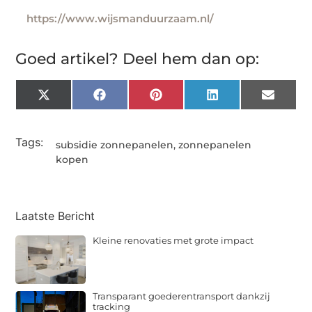
https://www.wijsmanduurzaam.nl/
Goed artikel? Deel hem dan op:
X
Facebook
Pinterest
LinkedIn
Email
(Twitter)
Tags:
subsidie zonnepanelen
,
zonnepanelen
kopen
Laatste Bericht
Kleine renovaties met grote impact
Transparant goederentransport dankzij
tracking