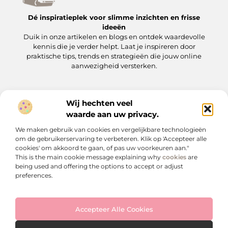
Dé inspiratieplek voor slimme inzichten en frisse
ideeën
Duik in onze artikelen en blogs en ontdek waardevolle
kennis die je verder helpt. Laat je inspireren door
praktische tips, trends en strategieën die jouw online
aanwezigheid versterken.
Wij hechten veel
Onze informatie
waarde aan uw privacy.
Backlinks kopen: wat je moet weten voordat je op de ‘koopknop’ drukt
Hoe kan je online geld verdienen? Een praktische gids voor beginners en gevorderden
We maken gebruik van cookies en vergelijkbare technologieën
Bericht categorie
om de gebruikerservaring te verbeteren. Klik op 'Accepteer alle
cookies' om akkoord te gaan, of pas uw voorkeuren aan."
This is the main cookie message explaining why
cookies
are
being used and offering the options to accept or adjust
preferences.
Accepteer Alle Cookies
Website index
Cookiebeleid (EU)