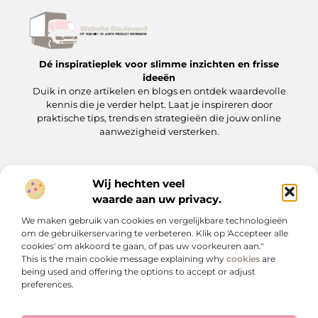
Dé inspiratieplek voor slimme inzichten en frisse
ideeën
Duik in onze artikelen en blogs en ontdek waardevolle
kennis die je verder helpt. Laat je inspireren door
praktische tips, trends en strategieën die jouw online
aanwezigheid versterken.
Wij hechten veel
Onze informatie
waarde aan uw privacy.
Backlinks kopen: wat je moet weten voordat je op de ‘koopknop’ drukt
Hoe kan je online geld verdienen? Een praktische gids voor beginners en gevorderden
We maken gebruik van cookies en vergelijkbare technologieën
Bericht categorie
om de gebruikerservaring te verbeteren. Klik op 'Accepteer alle
cookies' om akkoord te gaan, of pas uw voorkeuren aan."
This is the main cookie message explaining why
cookies
are
being used and offering the options to accept or adjust
preferences.