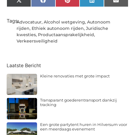
X
Facebook
Pinterest
LinkedIn
Email
(Twitter)
Tags:
Advocatuur
,
Alcohol wetgeving
,
Autonoom
rijden
,
Ethiek autonoom rijden
,
Juridische
kwesties
,
Productaansprakelijkheid
,
Verkeersveiligheid
Laatste Bericht
Kleine renovaties met grote impact
Transparant goederentransport dankzij
tracking
Een grote partytent huren in Hilversum voor
een meerdaags evenement