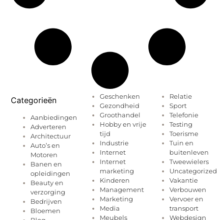
Geschenken
Relatie
Categorieën
Gezondheid
Sport
Groothandel
Telefonie
Aanbiedingen
Hobby en vrije
Testing
Adverteren
tijd
Toerisme
Architectuur
Industrie
Tuin en
Auto’s en
Internet
buitenleven
Motoren
Internet
Tweewielers
Banen en
marketing
Uncategorized
opleidingen
Kinderen
Vakantie
Beauty en
Management
Verbouwen
verzorging
Marketing
Vervoer en
Bedrijven
Media
transport
Bloemen
Meubels
Webdesign
Blog