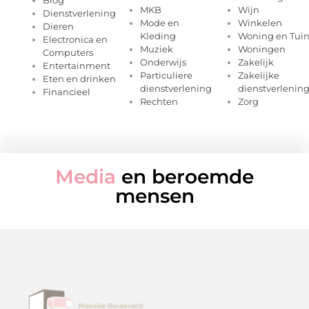
MKB
Wijn
Dienstverlening
Mode en
Winkelen
Dieren
Kleding
Woning en Tui
Electronica en
Muziek
Woningen
Computers
Onderwijs
Zakelijk
Entertainment
Particuliere
Zakelijke
Eten en drinken
dienstverlening
dienstverlenin
Financieel
Rechten
Zorg
Media
en beroemde
mensen