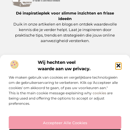
Dé inspiratieplek voor slimme inzichten en frisse
ideeën
Duik in onze artikelen en blogs en ontdek waardevolle
kennis die je verder helpt. Laat je inspireren door
praktische tips, trends en strategieën die jouw online
aanwezigheid versterken.
Wij hechten veel
Onze informatie
waarde aan uw privacy.
Backlinks kopen: wat je moet weten voordat je op de ‘koopknop’ drukt
Hoe kan je online geld verdienen? Een praktische gids voor beginners en gevorderden
We maken gebruik van cookies en vergelijkbare technologieën
Bericht categorie
om de gebruikerservaring te verbeteren. Klik op 'Accepteer alle
cookies' om akkoord te gaan, of pas uw voorkeuren aan."
This is the main cookie message explaining why
cookies
are
being used and offering the options to accept or adjust
preferences.
Accepteer Alle Cookies
Website index
Cookiebeleid (EU)