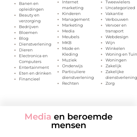
Internet
Tweewielers
Banen en
marketing
Uncategorized
opleidingen
Kinderen
Vakantie
Beauty en
Management
Verbouwen
verzorging
Marketing
Vervoer en
Bedrijven
Media
transport
Bloemen
Meubels
Webdesign
Blog
MKB
Wijn
Dienstverlening
Mode en
Winkelen
Dieren
Kleding
Woning en Tui
Electronica en
Muziek
Woningen
Computers
Onderwijs
Zakelijk
Entertainment
Particuliere
Zakelijke
Eten en drinken
dienstverlening
dienstverlenin
Financieel
Rechten
Zorg
Media
en beroemde
mensen