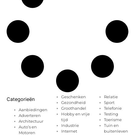
Geschenken
Relatie
Categorieën
Gezondheid
Sport
Groothandel
Telefonie
Aanbiedingen
Hobby en vrije
Testing
Adverteren
tijd
Toerisme
Architectuur
Industrie
Tuin en
Auto’s en
Internet
buitenleven
Motoren