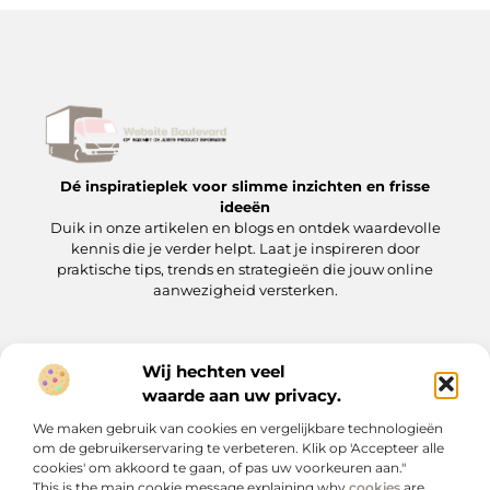
Dé inspiratieplek voor slimme inzichten en frisse
ideeën
Duik in onze artikelen en blogs en ontdek waardevolle
kennis die je verder helpt. Laat je inspireren door
praktische tips, trends en strategieën die jouw online
aanwezigheid versterken.
Wij hechten veel
Onze informatie
waarde aan uw privacy.
Backlinks kopen: wat je moet weten voordat je op de ‘koopknop’ drukt
Hoe kan je online geld verdienen? Een praktische gids voor beginners en gevorderden
We maken gebruik van cookies en vergelijkbare technologieën
Bericht categorie
om de gebruikerservaring te verbeteren. Klik op 'Accepteer alle
cookies' om akkoord te gaan, of pas uw voorkeuren aan."
This is the main cookie message explaining why
cookies
are