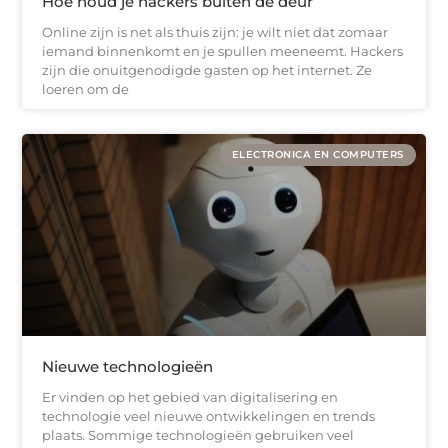
Hoe houd je hackers buiten de deur
Online zijn is net als thuis zijn: je wilt niet dat zomaar
iemand binnenkomt en je spullen meeneemt. Hackers
zijn die onuitgenodigde gasten op het internet. Ze
loeren om de
ELECTRONICA EN COMPUTERS
Nieuwe technologieën
Er vinden op het gebied van digitalisering en
technologie veel nieuwe ontwikkelingen en trends
plaats. Sommige technologieën gebruiken veel