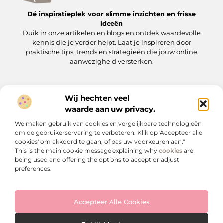
Dé inspiratieplek voor slimme inzichten en frisse
ideeën
Duik in onze artikelen en blogs en ontdek waardevolle
kennis die je verder helpt. Laat je inspireren door
praktische tips, trends en strategieën die jouw online
aanwezigheid versterken.
Wij hechten veel
Onze informatie
waarde aan uw privacy.
Backlinks kopen: wat je moet weten voordat je op de ‘koopknop’ drukt
Hoe kan je online geld verdienen? Een praktische gids voor beginners en gevorderden
We maken gebruik van cookies en vergelijkbare technologieën
Bericht categorie
om de gebruikerservaring te verbeteren. Klik op 'Accepteer alle
cookies' om akkoord te gaan, of pas uw voorkeuren aan."
This is the main cookie message explaining why
cookies
are
being used and offering the options to accept or adjust
preferences.
Accepteer Alle Cookies
Website index
Cookiebeleid (EU)
@2025 www.websiteboulevard.nl. All Right Reserved.