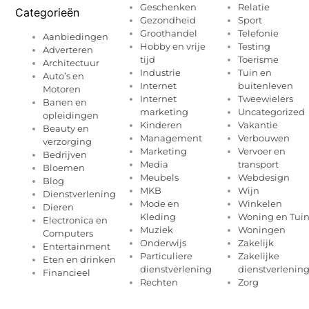
Geschenken
Relatie
Categorieën
Gezondheid
Sport
Groothandel
Telefonie
Aanbiedingen
Hobby en vrije
Testing
Adverteren
tijd
Toerisme
Architectuur
Industrie
Tuin en
Auto’s en
Internet
buitenleven
Motoren
Internet
Tweewielers
Banen en
marketing
Uncategorized
opleidingen
Kinderen
Vakantie
Beauty en
Management
Verbouwen
verzorging
Marketing
Vervoer en
Bedrijven
Media
transport
Bloemen
Meubels
Webdesign
Blog
MKB
Wijn
Dienstverlening
Mode en
Winkelen
Dieren
Kleding
Woning en Tui
Electronica en
Muziek
Woningen
Computers
Onderwijs
Zakelijk
Entertainment
Particuliere
Zakelijke
Eten en drinken
dienstverlening
dienstverlenin
Financieel
Rechten
Zorg