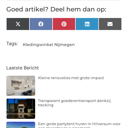
Goed artikel? Deel hem dan op:
X
Facebook
Pinterest
LinkedIn
Email
(Twitter)
Tags:
Kledingwinkel Nijmegen
Laatste Bericht
Kleine renovaties met grote impact
Transparant goederentransport dankzij
tracking
Een grote partytent huren in Hilversum voor
een meerdaags evenement