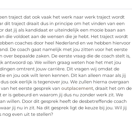
s een traject dat ook vaak het werk naar werk traject wordt
 dit traject draait dus in principe om het vinden van een
r dat jij als kandidaat er uiteindelijk een mooie baan aan
aan die voldoet aan de wensen die je hebt. Het traject wordt
hebben coaches door heel Nederland en we hebben hiervoor
 land. De coach gaat namelijk met jou zitten voor het eerste
n over bepaalde zaken. De eerste vraag die de coach stelt is,
lijk antwoord op. We willen graag weten hoe het met jou
ve dingen omtrent jouw carrière. Dit vragen wij omdat de
tie en jou ook wilt leren kennen. Dit kan alleen maar als jij
dus ook eerlijk is tegenover jou. We zullen hierna overgaan
 van het eerste gesprek van
outplacement
, draait het om de
at er is gebeurd en waarom jij dus nu zonder werk zit. We
n willen. Door dit gesprek heeft de desbetreffende coach
ar jij nu in zit. Na dit gesprek ligt de keuze bij jou. Wil jij
s nog even uit te stellen?