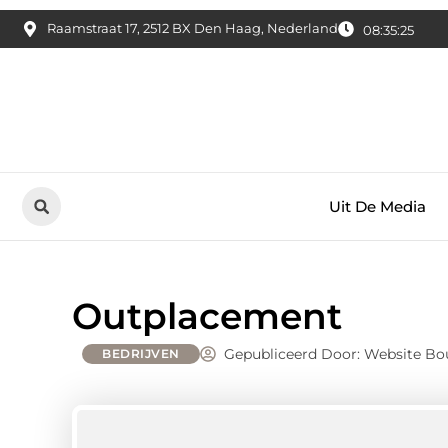
Raamstraat 17, 2512 BX Den Haag, Nederland
08:35:26
Uit De Media
Outplacement
Gepubliceerd Door: Website Bo
BEDRIJVEN