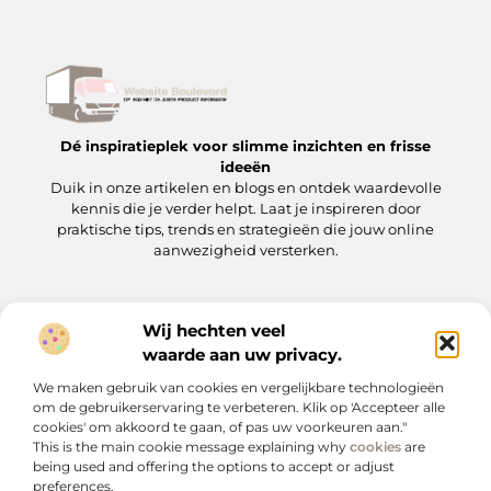
Dé inspiratieplek voor slimme inzichten en frisse
ideeën
Duik in onze artikelen en blogs en ontdek waardevolle
kennis die je verder helpt. Laat je inspireren door
praktische tips, trends en strategieën die jouw online
aanwezigheid versterken.
Wij hechten veel
Onze informatie
waarde aan uw privacy.
Backlinks kopen: wat je moet weten voordat je op de ‘koopknop’ drukt
Hoe kan je online geld verdienen? Een praktische gids voor beginners en gevorderden
We maken gebruik van cookies en vergelijkbare technologieën
Bericht categorie
om de gebruikerservaring te verbeteren. Klik op 'Accepteer alle
cookies' om akkoord te gaan, of pas uw voorkeuren aan."
This is the main cookie message explaining why
cookies
are
being used and offering the options to accept or adjust
preferences.