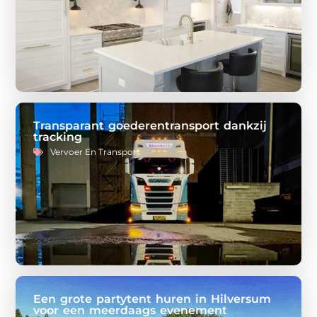
Transparant goederentransport dankzij
tracking
Vervoer En Transport
Een grote partytent huren in Hilversum
voor een meerdaags evenement