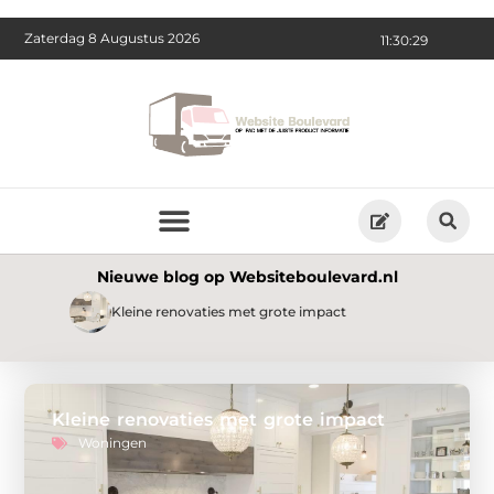
Zaterdag 8 Augustus 2026
11:30:31
Nieuwe blog op Websiteboulevard.nl
Tra
Kleine renovaties met grote impact
tra
Kleine renovaties met grote impact
Woningen