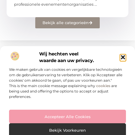
professionele evenementenorganisaties ...
Bekijk alle categorieën
Wij hechten veel
waarde aan uw privacy.
ADVERTENTIES
We maken gebruik van cookies en vergelijkbare technologieën
Advertenties
om de gebruikerservaring te verbeteren. Klik op 'Accepteer alle
cookies' om akkoord te gaan, of pas uw voorkeuren aan."
Hier adverteren? Meld je aan.
This is the main cookie message explaining why
cookies
are
being used and offering the options to accept or adjust
soort onderneming
preferences.
POPULAIRE ONDERWERPEN
Accepteer Alle Cookies
Aanbiedingen
(79)
Architectuur
(1)
Bekijk Voorkeuren
Auto’s en Motoren
(10)