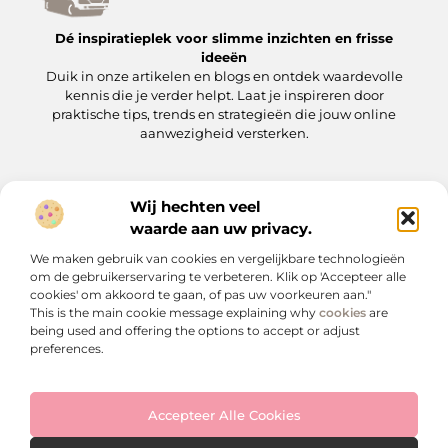
Dé inspiratieplek voor slimme inzichten en frisse
ideeën
Duik in onze artikelen en blogs en ontdek waardevolle
kennis die je verder helpt. Laat je inspireren door
praktische tips, trends en strategieën die jouw online
aanwezigheid versterken.
Wij hechten veel
Onze informatie
waarde aan uw privacy.
Backlinks kopen: wat je moet weten voordat je op de ‘koopknop’ drukt
Hoe kan je online geld verdienen? Een praktische gids voor beginners en gevorderden
We maken gebruik van cookies en vergelijkbare technologieën
Bericht categorie
om de gebruikerservaring te verbeteren. Klik op 'Accepteer alle
cookies' om akkoord te gaan, of pas uw voorkeuren aan."
This is the main cookie message explaining why
cookies
are
being used and offering the options to accept or adjust
preferences.
Accepteer Alle Cookies
Website index
Cookiebeleid (EU)