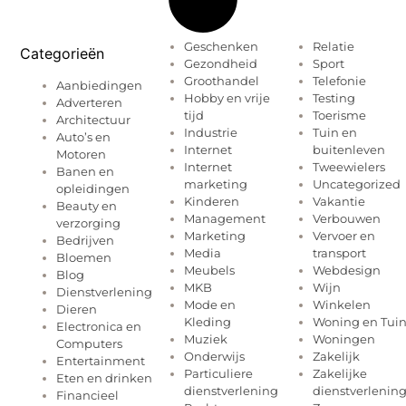
Geschenken
Relatie
Categorieën
Gezondheid
Sport
Groothandel
Telefonie
Aanbiedingen
Hobby en vrije
Testing
Adverteren
tijd
Toerisme
Architectuur
Industrie
Tuin en
Auto’s en
Internet
buitenleven
Motoren
Internet
Tweewielers
Banen en
marketing
Uncategorized
opleidingen
Kinderen
Vakantie
Beauty en
Management
Verbouwen
verzorging
Marketing
Vervoer en
Bedrijven
Media
transport
Bloemen
Meubels
Webdesign
Blog
MKB
Wijn
Dienstverlening
Mode en
Winkelen
Dieren
Kleding
Woning en Tui
Electronica en
Muziek
Woningen
Computers
Onderwijs
Zakelijk
Entertainment
Particuliere
Zakelijke
Eten en drinken
dienstverlening
dienstverlenin
Financieel