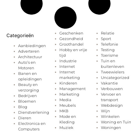
Geschenken
Relatie
Categorieën
Gezondheid
Sport
Groothandel
Telefonie
Aanbiedingen
Hobby en vrije
Testing
Adverteren
tijd
Toerisme
Architectuur
Industrie
Tuin en
Auto’s en
Internet
buitenleven
Motoren
Internet
Tweewielers
Banen en
marketing
Uncategorized
opleidingen
Kinderen
Vakantie
Beauty en
Management
Verbouwen
verzorging
Marketing
Vervoer en
Bedrijven
Media
transport
Bloemen
Meubels
Webdesign
Blog
MKB
Wijn
Dienstverlening
Mode en
Winkelen
Dieren
Kleding
Woning en Tui
Electronica en
Muziek
Woningen
Computers