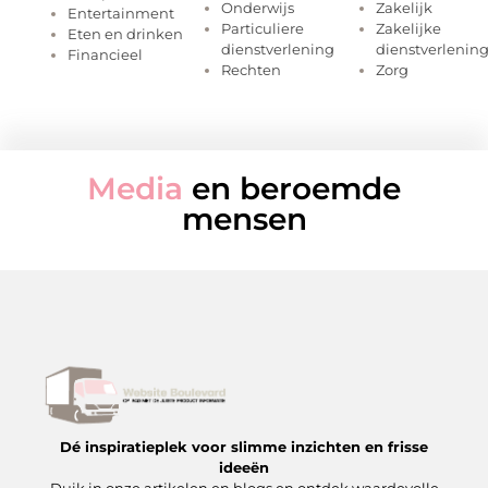
Onderwijs
Zakelijk
Entertainment
Particuliere
Zakelijke
Eten en drinken
dienstverlening
dienstverlenin
Financieel
Rechten
Zorg
Media
en beroemde
mensen
Dé inspiratieplek voor slimme inzichten en frisse
ideeën