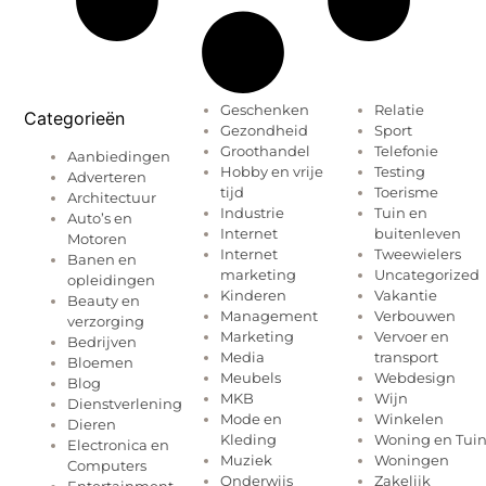
Geschenken
Relatie
Categorieën
Gezondheid
Sport
Groothandel
Telefonie
Aanbiedingen
Hobby en vrije
Testing
Adverteren
tijd
Toerisme
Architectuur
Industrie
Tuin en
Auto’s en
Internet
buitenleven
Motoren
Internet
Tweewielers
Banen en
marketing
Uncategorized
opleidingen
Kinderen
Vakantie
Beauty en
Management
Verbouwen
verzorging
Marketing
Vervoer en
Bedrijven
Media
transport
Bloemen
Meubels
Webdesign
Blog
MKB
Wijn
Dienstverlening
Mode en
Winkelen
Dieren
Kleding
Woning en Tui
Electronica en
Muziek
Woningen
Computers
Onderwijs
Zakelijk