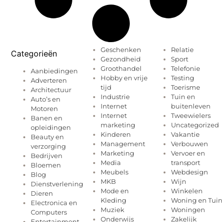
Geschenken
Relatie
Categorieën
Gezondheid
Sport
Groothandel
Telefonie
Aanbiedingen
Hobby en vrije
Testing
Adverteren
tijd
Toerisme
Architectuur
Industrie
Tuin en
Auto’s en
Internet
buitenleven
Motoren
Internet
Tweewielers
Banen en
marketing
Uncategorized
opleidingen
Kinderen
Vakantie
Beauty en
Management
Verbouwen
verzorging
Marketing
Vervoer en
Bedrijven
Media
transport
Bloemen
Meubels
Webdesign
Blog
MKB
Wijn
Dienstverlening
Mode en
Winkelen
Dieren
Kleding
Woning en Tui
Electronica en
Muziek
Woningen
Computers
Onderwijs
Zakelijk
Entertainment